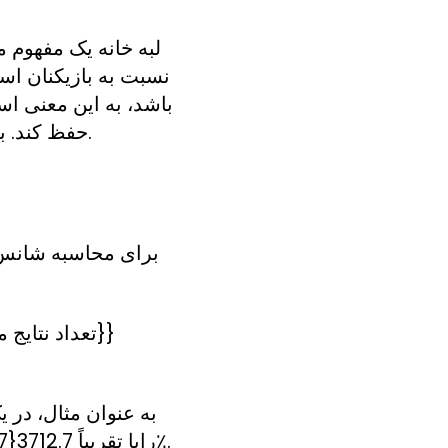
لبه خانه یک مفهوم م
باشد، به این معنی ا
حفظ کند. برای محاسبه شانس برنده شدن خود، باید بدانید که لبه خانه چگونه بر بازی تأثیر می گذارد.
برای محاسبه شانس یک
نتیجه مطلوب وجود دارد. بنابراین، احتمال ضربه زدن به شماره شما است137\frac{1}{37}371رایا تقریباً 2.7٪.