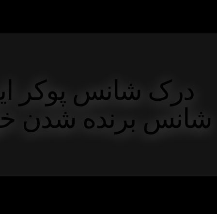
درک شانس پوکر ایرا
شانس برنده شدن خود