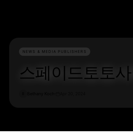
NEWS & MEDIA PUBLISHERS
스페이드토토사
Bethany Koch
Apr 20, 2024
B