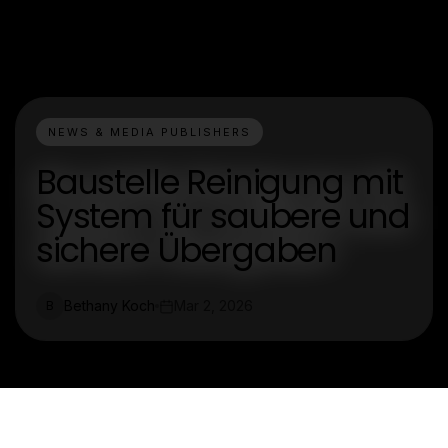
NEWS & MEDIA PUBLISHERS
Baustelle Reinigung mit
System für saubere und
sichere Übergaben
Bethany Koch
Mar 2, 2026
B