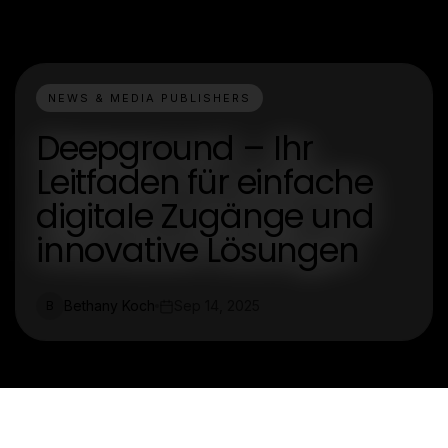
NEWS & MEDIA PUBLISHERS
Deepground – Ihr
Leitfaden für einfache
digitale Zugänge und
innovative Lösungen
Bethany Koch
Sep 14, 2025
B