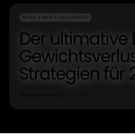
NEWS & MEDIA PUBLISHERS
Der ultimative 
Gewichtsverlust
Strategien für
Bethany Koch
Apr 28, 2025
B