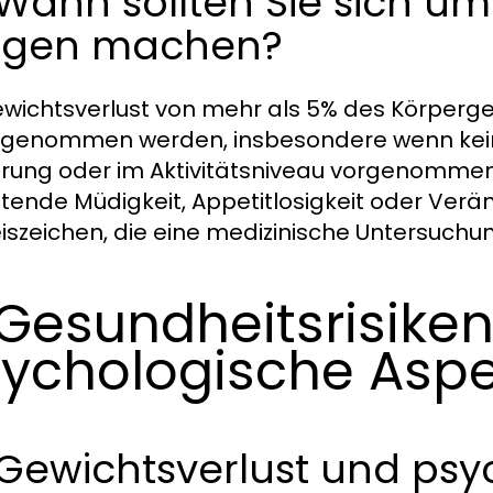
 Wann sollten Sie sich u
rgen machen?
ewichtsverlust von mehr als 5% des Körperge
 genommen werden, insbesondere wenn kei
rung oder im Aktivitätsniveau vorgenomme
tende Müdigkeit, Appetitlosigkeit oder Ver
iszeichen, die eine medizinische Untersuchu
 Gesundheitsrisike
ychologische Asp
 Gewichtsverlust und ps