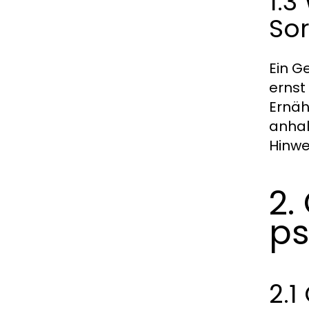
1.3
So
Ein G
ernst
Ernäh
anhal
Hinwe
2.
ps
2.1