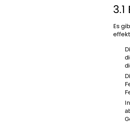
3.1
Es gi
effek
D
d
d
D
F
F
I
a
G