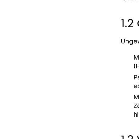
1.2
Ungew
M
(
P
e
M
Z
h