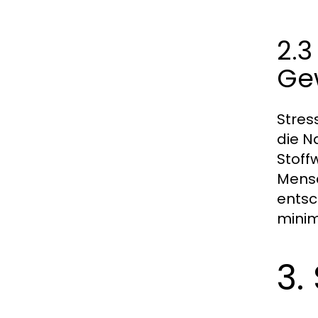
2.3
Gew
Stres
die N
Stoff
Mens
entsc
minim
3.