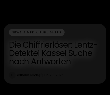
NEWS & MEDIA PUBLISHERS
Die Chiffrierlöser: Lentz-
Detektei Kassel Suche
nach Antworten
Bethany Koch
Jun 25, 2024
B