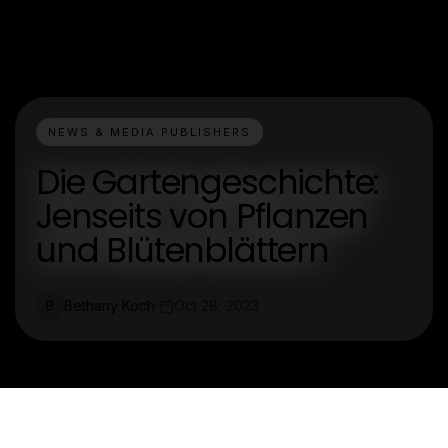
NEWS & MEDIA PUBLISHERS
Die Gartengeschichte:
Jenseits von Pflanzen
und Blütenblättern
Bethany Koch
Oct 28, 2023
B