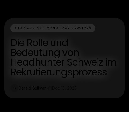
BUSINESS AND CONSUMER SERVICES
Die Rolle und
Bedeutung von
Headhunter Schweiz im
Rekrutierungsprozess
Gerald Sullivan
Dec 15, 2025
G