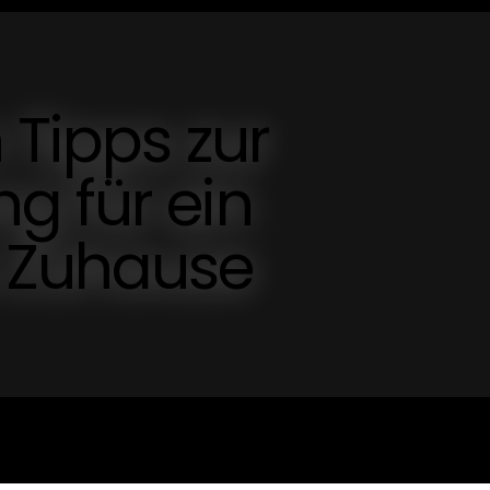
 Tipps zur
g für ein
 Zuhause