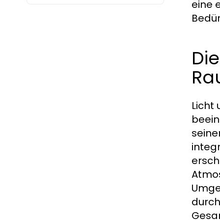
eine 
Bedür
Die
Ra
Licht
beein
seine
integ
ersch
Atmos
Umgeb
durch
Gesam