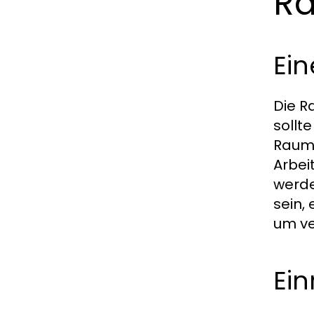
Ra
Ein
Die R
sollt
Raume
Arbei
werde
sein,
um ve
Ein