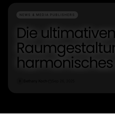
NEWS & MEDIA PUBLISHERS
Die ultimativen
Raumgestaltun
harmonisches
Bethany Koch
Sep 26, 2025
B