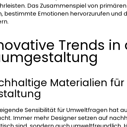
rleisten. Das Zusammenspiel von primären
n, bestimmte Emotionen hervorzurufen und 
ern.
novative Trends in 
umgestaltung
hhaltige Materialien fü
staltung
teigende Sensibilität für Umweltfragen hat a
ht. Immer mehr Designer setzen auf nachhalt
tisch sind, sondern auch umweltfreundlich. H