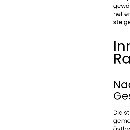
gewäh
helfe
steig
In
Ra
Nac
Ge
Die s
gemac
ästhe