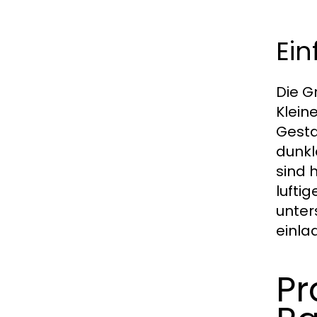
Ei
Die G
Klein
Gesta
dunkl
sind 
lufti
unter
einla
Pr