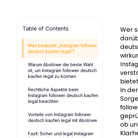
Table of Contents
Wer s
darüb
deuts
Was bedeutet „Instagram follower
deutsch kaufen legal“?
wirku
Insta
Warum Abolöwe die beste Wahl
ist, um Instagram follower deutsch
verst
kaufen legal zu können
biete
In de
Rechtliche Aspekte beim
Instagram follower deutsch kaufen
Sorge
legal beachten
follow
geprü
Vorteile von Instagram follower
deutsch kaufen legal mit Abolöwe
ob u
Klarh
Fazit: Sicher und legal Instagram