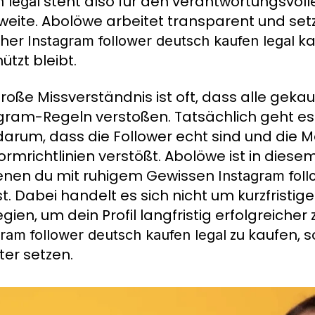
steht also für den verantwortungsvoll
 legal
weite. Abolöwe arbeitet transparent und setz
cher
ka
Instagram follower deutsch kaufen legal
ützt bleibt.
roße Missverständnis ist oft, dass alle gek
gram-Regeln verstoßen. Tatsächlich geht e
arum, dass die Follower echt sind und die 
formrichtlinien verstößt. Abolöwe ist in diese
enen du mit ruhigem Gewissen
Instagram foll
t. Dabei handelt es sich nicht um kurzfristig
egien, um dein Profil langfristig erfolgreich
zu kaufen, s
gram follower deutsch kaufen legal
ter setzen.