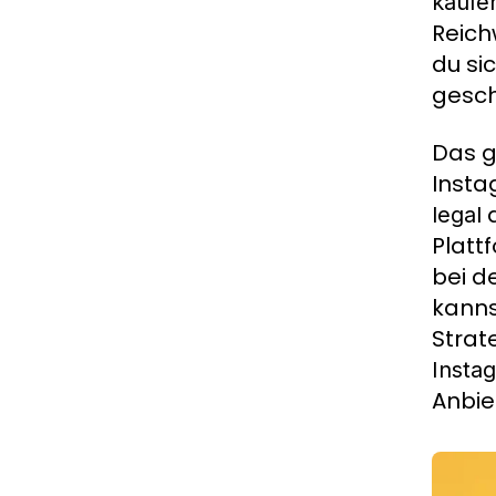
kaufen
Reich
du si
gesch
Das g
Insta
d
legal
Platt
bei d
kanns
Strat
Insta
Anbie