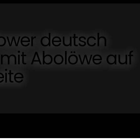
lower deutsch
 mit Abolöwe auf
ite