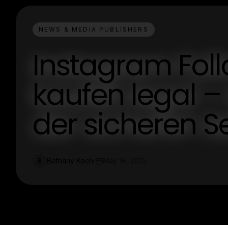
NEWS & MEDIA PUBLISHERS
Instagram Fol
kaufen legal –
der sicheren Se
Bethany Koch
May 16, 2025
B