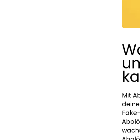
Wa
um
ka
Mit A
deine
Fake-
Abolö
wachs
Abolö