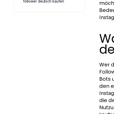
follower deutsch kaufen
möcht
Bedeu
Insta
Wa
de
Wer d
Follo
Bots 
den e
Insta
die d
Nutzu