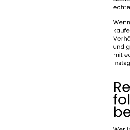
echte
Wenn 
kaufe
Verhä
und g
mit e
Insta
Re
fo
b
Wer
I