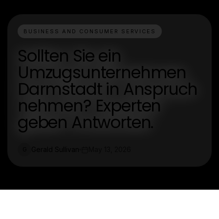
BUSINESS AND CONSUMER SERVICES
Sollten Sie ein
Umzugsunternehmen
Darmstadt in Anspruch
nehmen? Experten
geben Antworten.
Gerald Sullivan
May 13, 2026
G