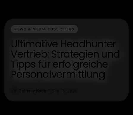
NEWS & MEDIA PUBLISHERS
Ultimative Headhunter
Vertrieb: Strategien und
Tipps für erfolgreiche
Personalvermittlung
Bethany Koch
Sep 18, 2025
B