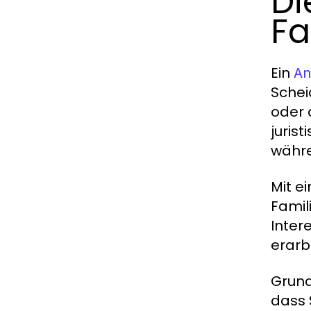
Di
Fa
Ein
An
Schei
oder 
juris
währe
Mit e
Famil
Inter
erarb
Grunds
dass 