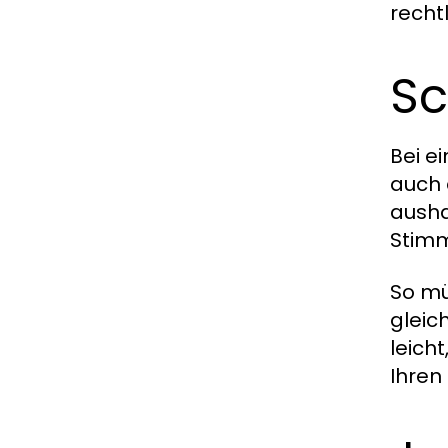
rechtl
Sc
Bei e
auch 
ausha
Stimm
So mü
gleic
leich
Ihren