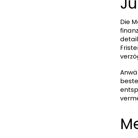
Ju
Die M
finan
detai
Frist
verzö
Anwäl
beste
entsp
verme
Me