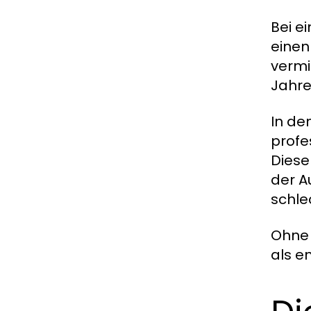
Bei e
einen
vermi
Jahre
In de
profe
Diese
der A
schle
Ohne 
als e