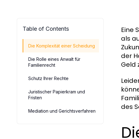
Table of Contents
Eine 
als a
Zukun
Die Komplexität einer Scheidung
der H
Die Rolle eines Anwalt für
Geld 
Familienrecht
Schutz Ihrer Rechte
Leide
könne
Juristischer Papierkram und
Famil
Fristen
des S
Mediation und Gerichtsverfahren
Di