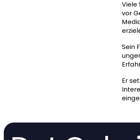
Viele
vor G
Media
erziel
Sein 
unger
Erfah
Er se
Inter
einge