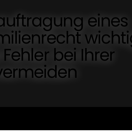
uftragung eines
milienrecht wicht
 Fehler bei Ihrer
vermeiden