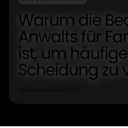
Warum die Bea
Anwalts für Fa
ist, um häufige
Scheidung zu 
Bethany Koch
Jan 30, 2025
B