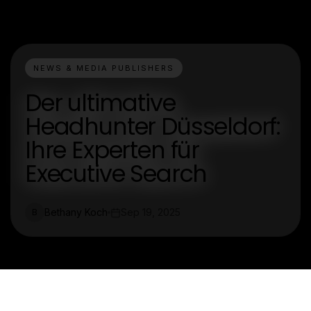
NEWS & MEDIA PUBLISHERS
Der ultimative
Headhunter Düsseldorf:
Ihre Experten für
Executive Search
Bethany Koch
Sep 19, 2025
B