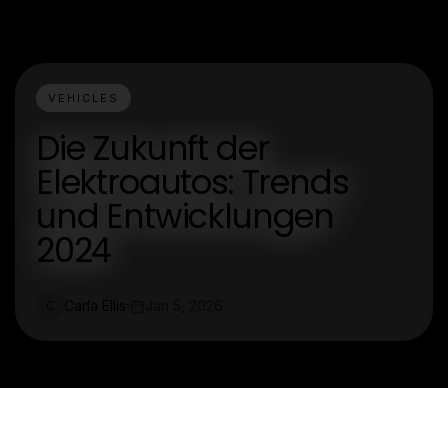
VEHICLES
Die Zukunft der
Elektroautos: Trends
und Entwicklungen
2024
Carla Ellis
Jan 5, 2026
C