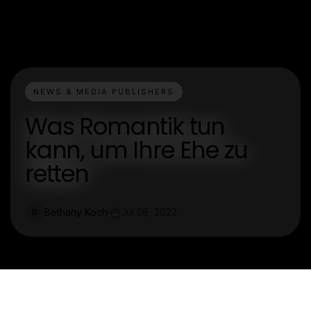
NEWS & MEDIA PUBLISHERS
Was Romantik tun
kann, um Ihre Ehe zu
retten
Bethany Koch
Jul 26, 2022
B